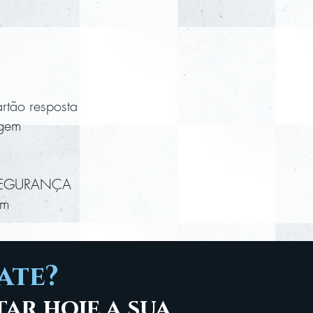
tão resposta
agem
NSEGURANÇA
em
ate?
tar hoje a sua