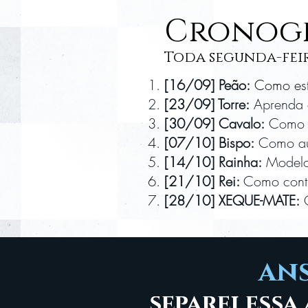
Cronogr
Toda segunda-feir
[16/09] Peão:
Como est
[23/09] Torre:
Aprenda 
[30/09] Cavalo:
Como f
[07/10] Bispo:
Como aum
[14/10] Rainha:
Modelo 
[21/10] Rei:
Como cont
[28/10] XEQUE-MATE:
O
ans
separei essa