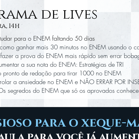
ama de lives
a, 14h
udar para o ENEM faltando 50 dias
como ganhar mais 30 minutos no ENEM usando o car
azer a prova do ENEM mais rápido sem errar bob
entar a sua nota do ENEM: Estratégias de TRI
pronto de redação para tirar 1000 no ENEM
rolar a ansiedade no ENEM e NÃO ERRAR POR I
s segredos do ENEM que só os aprovados conhec
ioso para o xeque-m
 aula para você já aumen