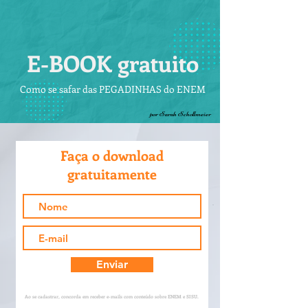
E-BOOK gratuito
Como se safar das PEGADINHAS do ENEM
por Sarah Schollmeier
Faça o download
gratuitamente
Enviar
Ao se cadastrar, concorda em receber e-mails com conteúdo sobre ENEM e SISU.